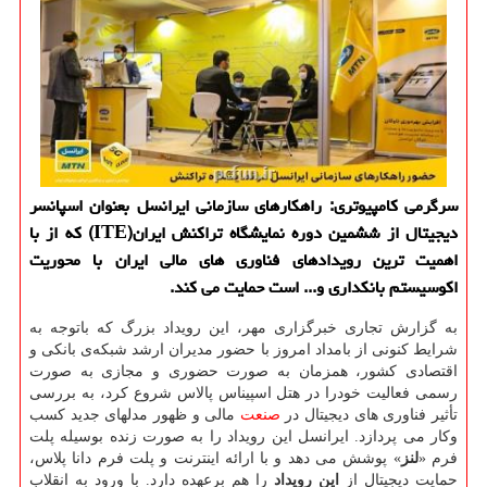
سرگرمی کامپیوتری: راهکارهای سازمانی ایرانسل بعنوان اسپانسر
دیجیتال از ششمین دوره نمایشگاه تراکنش ایران(ITE) که از با
اهمیت ترین رویدادهای فناوری های مالی ایران با محوریت
اکوسیستم بانکداری و... است حمایت می کند.
به گزارش تجاری خبرگزاری مهر، این رویداد بزرگ که باتوجه به
شرایط کنونی از بامداد امروز با حضور مدیران ارشد شبکه‌ی بانکی و
اقتصادی کشور، همزمان به صورت حضوری و مجازی به صورت
رسمی فعالیت خودرا در هتل اسپیناس پالاس شروع کرد، به بررسی
تأثیر فناوری های دیجیتال در
صنعت
مالی و ظهور مدلهای جدید کسب
وکار می پردازد. ایرانسل این رویداد را به صورت زنده بوسیله پلت
فرم «
لنز
» پوشش می دهد و با ارائه اینترنت و پلت فرم دانا پلاس،
حمایت دیجیتال از
این رویداد
را هم برعهده دارد. با ورود به انقلاب