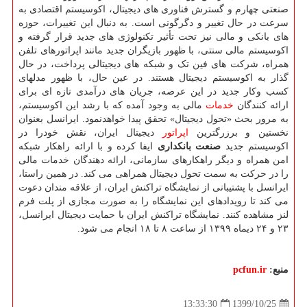
صنعتی چهارم و گسترش فناوری های دیجیتال، اکوسیستم اقتصادی به
سرعت در حال تغییر و دگرگونی است. به دنبال این تغییرات، حوزه
های بانکی و مالی نیز تحت تأثیر تکنولوژی های جدید قرار گرفته و
اکوسیستم مالی سنتی، با ظهور بازیگران جدید مانند اپراتورهای تلفن
همراه، شرکت های فین تک و شبکه های دیجیتالی پرداخت، در حال
گذار به اکوسیستم دیجیتال هستند. در عین حال، با ظهور مدلهای
کسب وکار جدید در این عرصه، جریان های درآمدی تازه ای برای
ارائه کنندگان
خدمات
مالی به وجود آمده که با رشد این اکوسیستم،
به مرور بحث «تحول دیجیتال» تحقق پیدا خواهدنمود. ایرانسل بعنوان
نخستین و برزرگترین
اپراتور
دیجیتال ایران، نقش خودرا در
اکوسیستم جدید
صنعت بانکداری
ایفا کرده و با ارائه راهکار شبکه
امن همراه و دیگر راهکارهای سازمانی، ارائه دهندگان خدمات مالی
را در حرکت به سمت تحول دیجیتال همراهی می کند. در همین راستا،
ایرانسل با پشتیبانی از نمایشگاه تراکنش ایران، از علاقه مندان دعوت
می کند تا رویدادهای این نمایشگاه را به صورت مجازی از پلت فرم
لنز مشاهده کنند. نمایشگاه تراکنش ایران با حمایت دیجیتال ایرانسل،
۲۳ و ۲۴ دیماه ۱۳۹۹ از ساعت ۸ تا ۱۸ انجام می شود.
منبع:
pcfun.ir
1399/10/25
13:33:30