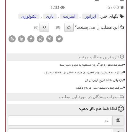
1283
5
/
0.0
تگهای خبر:
اپراتور
,
اینترنت
,
بازی
,
تكنولوژی
این مطلب را می پسندید؟
(0)
(0)
تازه ترین مطالب مرتبط
اینترنت ماهواره ای آمازون مستقیم به موبایل می رسد
مراکز داده قربانی پنهان قطعی برق هزینه اختلال در اقتصاد دیجیتال
بازخوانی حادثه خروج اوپن ای آی
سرقت چندین میلیون دلار در ۲۵ دقیقه
نظرات بینندگان در مورد این مطلب
لطفا شما هم
نظر دهید