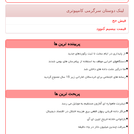
لینک دوستان سرگرمی كامپیوتری
فیش حج
قیمت بیسیم کنوود
پربیننده ترین ها
از پایداری در ایام سخت تا ثبت رکوردهای جدید
دستگاههای اجرایی موظف به استفاده از پیامرسان های بومی شدند
متا درگیر نشت داده های داخلی شد
رسانه های اجتماعی برای خردسالان اماراتی زیر 15 سال ممنوع گردید
پربحث ترین ها
اینترنت ماهواره ای آمازون مستقیم به موبایل می رسد
مراکز داده قربانی پنهان قطعی برق هزینه اختلال در اقتصاد دیجیتال
بازخوانی حادثه خروج اوپن ای آی
سرقت چندین میلیون دلار در ۲۵ دقیقه