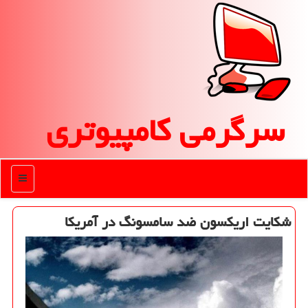
سرگرمی كامپیوتری
منو
شكایت اریكسون ضد سامسونگ در آمریكا