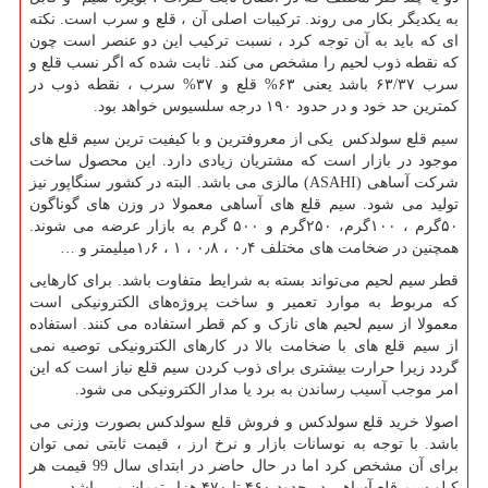
به یکدیگر بکار می روند. ترکیبات اصلی آن ، قلع و سرب است. نکته
ای که باید به آن توجه کرد ، نسبت ترکیب این دو عنصر است چون
که نقطه ذوب لحیم را مشخص می کند. ثابت شده که اگر نسب قلع و
سرب ۶۳/۳۷ باشد یعنی ۶۳% قلع و ۳۷% سرب ، نقطه ذوب در
کمترین حد خود و در حدود ۱۹۰ درجه سلسیوس خواهد بود.
سیم قلع سولدکس یکی از معروفترین و با کیفیت ترین سیم قلع های
موجود در بازار است که مشتریان زیادی دارد. این محصول ساخت
شرکت آساهی (
ASAHI
) مالزی می باشد. البته در کشور سنگاپور نیز
تولید می شود. سیم قلع های آساهی معمولا در وزن های گوناگون
۵۰گرم ، ۱۰۰گرم، ۲۵۰گرم و ۵۰۰ گرم به بازار عرضه می شوند.
همچنین در ضخامت های مختلف ۰٫۴ ، ۰٫۸ ، ۱ ، ۱٫۶میلیمتر و …
قطر سیم لحیم می‌تواند بسته به شرایط متفاوت باشد. برای کارهایی
که مربوط به موارد تعمیر و ساخت پروژه‌های الکترونیکی است
معمولا از سیم لحیم های نازک و کم قطر استفاده می کنند. استفاده
از سیم قلع های با ضخامت بالا در کارهای الکترونیکی توصیه نمی
گردد زیرا حرارت بیشتری برای ذوب کردن سیم قلع نیاز است که این
امر موجب آسیب رساندن به برد یا مدار الکترونیکی می شود.
اصولا خرید قلع سولدکس و فروش قلع سولدکس بصورت وزنی می
باشد. با توجه به نوسانات بازار و نرخ ارز ، قیمت ثابتی نمی توان
برای آن مشخص کرد اما در حال حاضر در ابتدای سال 99 قیمت هر
کیلو سیم قلع آساهی در حدود ۴۶۰ تا ۴۷۰ هزار تومان می باشد.