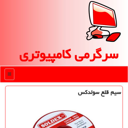
سرگرمی كامپیوتری
منو
سیم قلع سولدكس