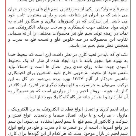
سیم قلع سولدکس یکی از معروفترین سیم قلع های موجود در جهان
می باشد که در ایران نیز شناخته شده و دارای مشتریان ثابت خود
می باشد. این شرکت که در کشورهای مالزی و سنگاپور اقدام به
تولید مواد مختلف جهت لحیمکاری و ساخت بردهای الکترونیکی می
نماید در زمینه تولید سیم قلع نیز محصولات مختلفی را ارائه مینماید.
تفاوت این محصولات در صد خلوص قلع و نسبت قلع به سرب و
همچنین قطر سیم لحیم می باشد.
نکته‌ای که باید در لحیم‌ کاری در نظر داشت این است که محیط حتما
به تهویه هوا مجهز باشد تا دود ایجاد شده از شار که یک مخلوط
اسیدی جهت ساده روان شدن روی اتصال ها است و احتمالا نباید
تنفس شود از محیط به خوبی خارج شود. همچنین برای لحیمکاری
ماشینی خودکار از آلیاز ۶۳/۳۷ بهره برده می‌شود. در کل به این
ترکیب می‌توان به جز سرب و قلع موارد دیگری نیز افزود. این کالا در
کنار پایه هویه ، روغن لحیم و… از مواردی است که هر تعمیرکار به
آن نیاز دارد و البته در خانه نیز گاه گاه کاملا مورد نیاز است.
برای لحیم کاری و اتصال انواع قطعات الکترونیک به برد الکترونیک ،
ماژول ، مدارات و یا برای اتصال سیم‌ها و پایه‌های انواع فیش و
سوکت و کانکتور از سیم قلع یا سیم لحیم استفاده می‌شود. این سیم
در واقع آمیزه‌ای است از دو عنصر به نام سرب و قلع. در واقع انواع
سیم لحیم در بازار موجود است که هر کدام از این گونه‌ها برای کاری