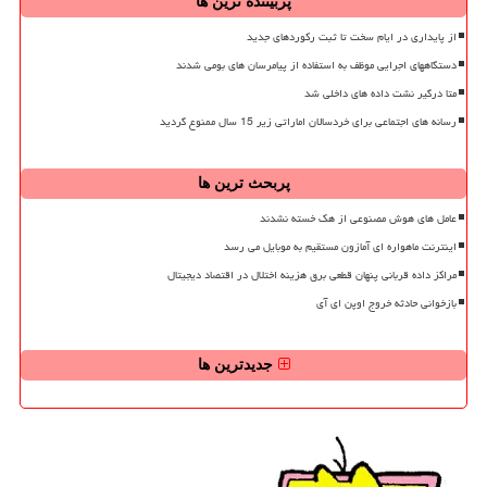
پربیننده ترین ها
از پایداری در ایام سخت تا ثبت رکوردهای جدید
دستگاههای اجرایی موظف به استفاده از پیامرسان های بومی شدند
متا درگیر نشت داده های داخلی شد
رسانه های اجتماعی برای خردسالان اماراتی زیر 15 سال ممنوع گردید
پربحث ترین ها
عامل های هوش مصنوعی از هک خسته نشدند
اینترنت ماهواره ای آمازون مستقیم به موبایل می رسد
مراکز داده قربانی پنهان قطعی برق هزینه اختلال در اقتصاد دیجیتال
بازخوانی حادثه خروج اوپن ای آی
جدیدترین ها