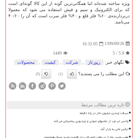
ویژه ساخته شده‌اند اما همگانی‌ترین گونه از این کالا گونه‌ای است
که برای الکترونیک و سیم و فیش استفاده می شود که معمولا
دربردارنده‌ی ۶۰% فلز قلع و ۴۰% فلز سرب است که آن را ۴۰/۶۰
می‌نامند.
1399/09/20
16:32:05
1449
5
/
5.0
تگهای خبر:
رپورتاژ
,
شركت
,
كیفیت
,
محصولات
این مطلب را می پسندید؟
(0)
(1)
تازه ترین مطالب مرتبط
سرقت چندین میلیون دلار در ۲۵ دقیقه
واتس اپ وب از تماسهای صوتی و ویدیویی پشتیبانی می کند
ایکس مانی به بازار آمد
عقب نشینی متا از دریافت اشتراک برای قابلیت جدید عینک هوشمند