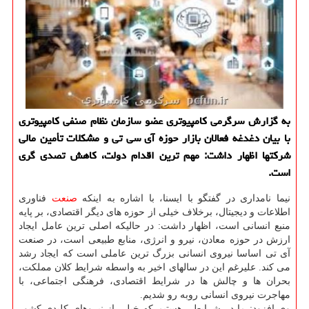
به گزارش سرگرمی كامپیوتری عضو سازمان نظام صنفی كامپیوتری
با بیان دغدغه فعالان بازار حوزه آی سی تی و مشكلات تأمین مالی
شركتها اظهار داشت: مهم ترین اقدام دولت، كاهش تصدی گری
است.
نیما نامداری در گفتگو با ایسنا، با اشاره به اینکه
صنعت
فناوری
اطلاعات و دیجیتال، برخلاف خیلی از حوزه های دیگر اقتصادی، بر پایه
منبع انسانی است، اظهار داشت: در حالیکه اصلی ترین عامل ایجاد
ارزش در حوزه معادن، نیرو و انرژی، منابع طبیعی است، در صنعت
آی تی اساسا نیروی انسانی بزرگ ترین عاملی است که ایجاد رشد
می کند. علیرغم این در سالهای اخیر به واسطه شرایط کلان مملکت،
بحران ها و چالش ها در شرایط اقتصادی، فرهنگی اجتماعی، با
مهاجرت نیروی انسانی روبه رو شدیم.
وی افزود: ما در شرایطی هستیم که خیلی از نیروهای کلیدی کشور