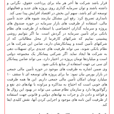
قرار باشد شرکت ها آخر هر ماه برای پرداخت حقوق، نگرانی و
داشته باشند و توان سرمایه گذاری روی پروژه های جدید و فعالیتهای
توسعه ای کم باشد، سهم این بخش در اقتصاد افزایش پیدا نمی کند.
نامداری تصریح کرد: رفع این مشکل نیازمند شیوه های جدید تأمین
مالی، استفاده از ظرفیت های بازار سرمایه در حوزه صندوق های
پروژه و سرمایه گذاران اختصاصی یا استفاده از ظرفیت های نظام
بانکی برای تأمین سرمایه در گردش است. ما اگر بتوانیم روشی
پیشبینی نماییم که شرکتهای کارفرما از محل مطالباتی که از
شرکتهای تأمین کننده و پیمانکارشان دارند، ضامن این شرکت ها در
نظام بانکی شوند، می تواند ظرفیت های جدیدی برای تسهیلات دهی
به شرکت ها ایجاد نماید. اگر شرکتی پیمانکار یک مجموعه دولتی
است و میلیاردها تومان پروژه در اختیار دارد، می تواند ضامن پیمانکار
آی سی تی جهت استفاده از منابع بانکی شود.
وی ضمن اشاره به ظرفیت های موجود در حوزه تأمین مالی جمعی
در بازار بورس بیان نمود: ما برای پروژه های توسعه ای تا سقف ۱۰
میلیارد تومان امکان تأمین مالی جمعی داریم. این ها همه ظرفیت
های خوبی است که احتیاج به مذاکره و مراوده با نهادهای ذی نفع و
رگولاتورها دارد و سازمان نظام صنفی می تواند در بهبود این روال ها
و قواعد و دادن دل و جرات به نهادهای دولتی و قانونی جهت استفاده
از ظرفیت آئین نامه های موجود و اجرایی کردن آنها، نقش کلیدی ایفا
کند.