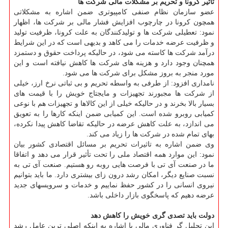
تاثیر کرونا و تحریم بر مشکلات مالی شرکت ها
عضو سازمان نظام صنفی کامپیوتری ضمن اشاره به مشکلاتی
همچون کرونا در چارچوب افزایش فشار مالی بر شرکت ها، اظهار
نمود: تعطیلی شرکت ها و تولیدکنندگان به علت کرونا، ظرفیت تولید
و ظرفیت عرضه خدمات را می کاهد و بدیهی است که در این شرایط
درآمد شرکت ها کاسته می شود، در حالیکه پرداخت حقوق و دستمزد
همچنان وجود دارد و هزینه های شرکت ها کاهش نیافته است و این
مورد منجر به بروز مشکل برای شرکت ها می شود.
نامداری افزود: از طرفی به واسطه تحریم و بی ثباتی نرخ ارز، خیلی
از شرکت ها مجبورند تجهیزات و مایجتاج خویش را با قیمت های
بسیار بالا بخرند و در حالیکه خیلی از این کالاها و تجهیزات هم با نوعی
کمیابی روبرو شده است. این کمیابی ضمن اینکه کارها را به تعویق
می اندازد، به علت کاهش عرضه در حالیکه تقاضا کاهش پیدا نکرده،
بهای تمام شده در شرکت ها را زیاد می کند.
وی ضمن اشاره به تاثیرات تحریم بر مسائل اقتصادی کشور بیان
نمود: این موارد همه اقتصاد ملی را تحت تأثیر قرار می دهد و اتفاقا
ما در صنعت آی تی با فرصت هایی روبه رو هستیم. صنعت آی تی به
نسبت صنایع دیگر، امکان رشد درون زای بیشتری دارد. ما باید بتوانیم
نیروی انسانی را در کشور حفظ نماییم و خدمات و سرویسهای جدید
عرضه دهیم که پاسخگوی بازار داخلی باشد.
دولت باید تصدی گری خویش را کاهش دهد
این تحلیل گر فناوری مالی با اشاره به اینکه اصلی ترین عامل رشد