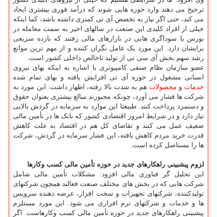
ترجیح می دهند وارد حوزه هایی شوند که درآمد فوری بیشتری ایجاد
می کند، حتی اگر نیاز به تخصص آی تی کمتری داشته باشد، کما اینکه
خیلی از افراد کلیدی این صنعت در سالهای اخیر به سمت معامله در
بورس یا سوداگری هایی در بازارهای مالی رفتند که بازده سریعی
برایشان دارد. این مورد یک عامل نگران کننده و از مهم ترین موانع
رشد سهم بخش آی سی تی از تولید ناخالص داخلی کشور است.
عضو سازمان نظام صنفی کامپیوتری با اشاره به اینکه بهای نیروی
انسانی مشغول در حوزه آی تی افزایش یافته و بهای تمام شده
خدمات
و
محصولات
هم به شدت بالا رفته، اظهار داشت: این مورد به
شرکت ها فشار می آورد، چونکه مجبورند مبالغ بیشتری بعنوان حقوق
و دستمزد پرداخت کنند. طبیعتا این موارد به سرمایه در گردش بالایی
نیاز دارد و در شرایط امروز اقتصادی کشور که بانک ها در تأمین مالی
ضعیف عمل می کنند و تقاضای کل هم در اقتصاد به علت کاهش
قدرت خرید مردم کاهش یافته، این فشار سرمایه در گردش، شرکت
ها را مستاصل کرده است.
لزوم پیشبینی راهکارهای جدید در حوزه تأمین مالی کسب وکارها
این تحلیل گر فناوری مالی افزود: مشکلات تأمین مالی شامل
شرکت هایی که در بخش های مختلف صنعت فعالند همچون شرکتهای
تولیدکننده، شرکتهای تجهیزات و سخت افزار، عرضه دهنده سرویس
ها و خدمات و شرکتهای نرم افزاری می شود. این مورد مستلزم
پیشبینی راهکارهای جدید در حوزه تأمین مالی کسب وکارهاست. اگر