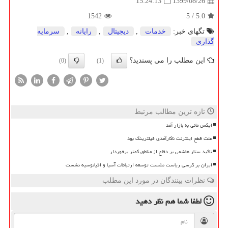
1399/08/26
15:24:13
1542
5
/
5.0
تگهای خبر:
خدمات
,
دیجیتال
,
رایانه
,
سرمایه
گذاری
این مطلب را می پسندید؟
(0)
(1)
تازه ترین مطالب مرتبط
ایکس مانی به بازار آمد
علت قطع اینترنت ناکارآمدی فیلترینگ بود
تاکید ستار هاشمی بر دفاع از مناطق کمتر برخوردار
ایران بر کرسی ریاست نشست توسعه ارتباطات آسیا و اقیانوسیه نشست
نظرات بینندگان در مورد این مطلب
لطفا شما هم
نظر دهید