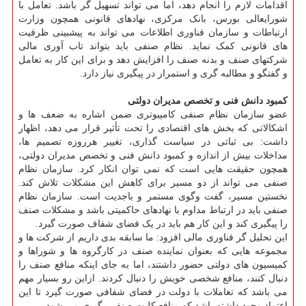
اقدامات لازم را انجام دهد، اما می تواند تسهیل گر باشد. تعامل با
شورایعالی بورس، بانک مرکزی، نهادهای قانونی همچون وزارت
ارتباطات و سازمان فناوری اطلاعات می تواند به پیشبینی ظرفیت
های قانونی کمک نماید. نظام صنفی باید بتواند تاب آوری مالی
شرکتهای صنف و بدنه صنف را افزایش دهد و برای این کار به تعامل
و گفتگو و مطالبه گری و استمرار در پیگیری نیاز دارد.
کمبود دانش فنی و تخصص مدیران دولتی
عضو سازمان نظام صنفی کامپیوتری ضمن اشاره به ضعف ها و
اشکالاتی که بخش های اقتصادی را تحت تأثیر قرار می دهد، اظهار
داشت: بی ثباتی در سیاست گذاری، تغییر هرروزه تصمیم ها،
مداخلات بیش از اندازه و کمبود دانش فنی و تخصص مدیران دولتی،
همچون حقیقت هایی است که نمی توان انکار کرد. سازمان نظام
صنفی می تواند از دو مسیر برای کاهش این مشکلات تلاش کند.
نخستین مسیر، گفت وگوی مستمر و باجدیت است. سازمان نظام
صنفی باید در ارتباط مداوم با نهادهای حاکمیتی باشد و مشکلات صنف
را پیگیری کند و این کار هم باید در یک فضای شفاف صورت گیرد.
این تحلیل گر فناوری مالی افزود: ما سابقه بدی داریم از شرکت ها و
مجموعه هایی که بعنوان نماینده صنف در کارگروه ها و شوراها و
کمیسیون های دولتی حضور داشتند، اما به جای اینکه منافع صنف را
دنبال کنند، منافع شخصی خویش را دنبال کردند. ازاین رو بسیار مهم
می باشد که تعاملات با دولت در فضای شفافی صورت گیرد تا این
اعتماد وجود داشته باشد که منافع کلیت صنف پیگیری می شود.