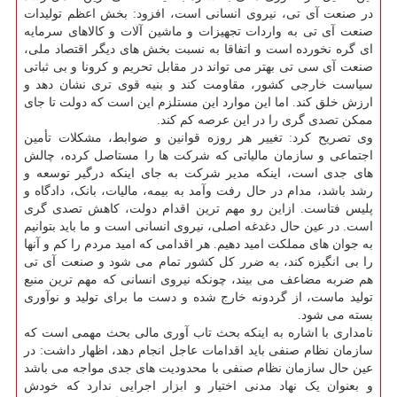
در صنعت آی تی، نیروی انسانی است، افزود: بخش اعظم تولیدات
صنعت آی تی به واردات تجهیزات و ماشین آلات و کالاهای سرمایه
ای گره نخورده است و اتفاقا به نسبت بخش های دیگر اقتصاد ملی،
صنعت آی سی تی بهتر می تواند در مقابل تحریم و کرونا و بی ثباتی
سیاست خارجی کشور، مقاومت کند و بنیه قوی تری نشان دهد و
ارزش خلق کند. اما این موارد این مستلزم این است که دولت تا جای
ممکن تصدی گری را در این عرصه کم کند.
وی تصریح کرد: تغییر هر روزه قوانین و ضوابط، مشکلات تأمین
اجتماعی و سازمان مالیاتی که شرکت ها را مستاصل کرده، چالش
های جدی است، اینکه مدیر شرکت به جای اینکه درگیر توسعه و
رشد باشد، مدام در حال رفت وآمد به بیمه، مالیات، بانک، دادگاه و
پلیس فتاست. ازاین رو مهم ترین اقدام دولت، کاهش تصدی گری
است. در عین حال دغدغه اصلی، نیروی انسانی است و ما باید بتوانیم
به جوان های مملکت امید دهیم. هر اقدامی که امید مردم را کم و آنها
را بی انگیزه کند، به ضرر کل کشور تمام می شود و صنعت آی تی
هم ضربه مضاعف می بیند، چونکه نیروی انسانی که مهم ترین منبع
تولید ماست، از گردونه خارج شده و دست ما برای تولید و نوآوری
بسته می شود.
نامداری با اشاره به اینکه بحث تاب آوری مالی بحث مهمی است که
سازمان نظام صنفی باید اقدامات عاجل انجام دهد، اظهار داشت: در
عین حال سازمان نظام صنفی با محدودیت های جدی مواجه می باشد
و بعنوان یک نهاد مدنی اختیار و ابزار اجرایی ندارد که خودش