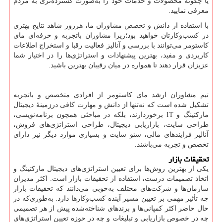
یا چگونه محصولات و خدمات خود را به‌صورت گسترده‌تری به مردم
معرفی نمایید.
با استفاده از دانش و تخصص مشاوران ما، هرروز شاهد نتایج بهتری
در کسب‌وکارتان خواهید بود؛زیرا مشاوران باتجربه و حرفه‌ای مای
کاستومر می‌توانند با بررسی و آنالیز فعالیت رقبا و استخراج اطلاعات
کاربردی و مفید، بهترین پیشنهادات و استراتژی‌ها را در اختیار شما
عزیزان قرار دهند تا همواره در میان رقیبان بهترین باشید.
تیم مشاوران ارشد مای کاستومر از افرادی متخصص و باتجربه
تشکیل شده است که نه‌تنها از دانش و مهارت کافی درزمینهٔ دیجیتال
مارکتینگ و
IT
برخوردارند، بلکه در مباحثی همچون برنامه‌نویسی،
طراحی سایت، بازاریابی دیجیتال، طراحی استراتژی‌های فروش،
آنالیز فرایندهای مالی، سئو سایت و بسیاری موارد دیگر نیز دارای
تخصص و تجربه می‌باشند.
تحقیقات بازار
یکی از بهترین روش‌ها برای تعیین استراتژی‌های دیجیتال مارکتینگ و
اتخاذ تصمیمات درست، استفاده از تحقیقات بازار است. اکثر مدیران
سازمان‌ها و شرکت‌های مختلف به‌خوبی می‌دانند که تحقیقات بازار
چه تأثیر مهمی بر تعیین مسیر آینده کسب‌وکارها دارد. به‌طوری‌که در
حال حاضر اکثر کمپانی‌ها و برندهای شناخته‌شده پیش از هر تصمیمی
چه در خصوص بازاریابی و تبلیغات و چه در حوزه تعیین استراتژی‌های