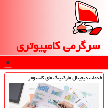
سرگرمی كامپیوتری
منو
خدمات دیجیتال ماركتینگ مای كاستومر