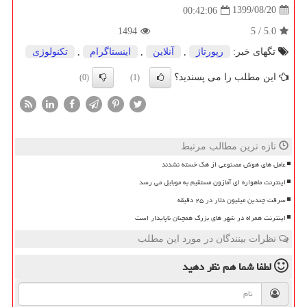
1399/08/20
00:42:06
1494
5
/
5.0
تگهای خبر:
رپورتاژ
,
آنلاین
,
اینستاگرام
,
تكنولوژی
این مطلب را می پسندید؟
(0)
(1)
تازه ترین مطالب مرتبط
عامل های هوش مصنوعی از هک خسته نشدند
اینترنت ماهواره ای آمازون مستقیم به موبایل می رسد
سرقت چندین میلیون دلار در ۲۵ دقیقه
اینترنت همراه در شهر های بزرگ همچنان ناپایدار است
نظرات بینندگان در مورد این مطلب
لطفا شما هم
نظر دهید