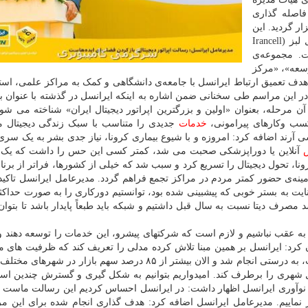
فاصله گذاری
ر گردید. این
نوآوردگاه (Startup Weekend)، توسط مجموعه‌ی «ایرانسل لبز (Irancell
شده است. مجموعه‌ی
قیق و توسعه»، «مرکز
هدف تعمیق ارتباط ایرانسل با جامعه‌ی دانشگاهی و کمک به مراکز علمی، استا
 این مراسم طی سخنانی ضمن اشاره به اینکه ایرانسل در گذشته با عنوان ب
ن مرحله، بعنوان «اولین و بزرگترین اپراتور دیجیتال ایران» شناخته می شود
سب وکارهای پیرامونی،
خدمات
جدیدی را متناسب با سبک زندگی دیجیتال م
ی آرند اضافه کرد: امروزه و با شیوع بیماری کرونا، نیاز جدی بشر به یک سر
آنلاین یا دوراپزشکی صحبت می شد، کمتر کسی این حس را داشت که یک ر
رونا، تحول دیجیتال را تسریع کرد و سبب شد که خیلی از کشورها، فراتر از برنا
زمینه‌ی حضور کمتر مردم در مراکز تجمع فراهم گردد. مدیرعامل ایرانسل تاکید 
ایت به بستر خوبی که پیشبینی شده بود، توانستیم دورکاری را به صورت حداکثر
اهه‌ی سال جاری بیشتر از ۸۵ درصد، رشد مصرف دیتا نسبت به سال قبل داشتیم و شبکه باید طبعاً پایدار باشد تا بت
ت به عقب نباشیم و لازم است که شرکتهای پیشرو، این خدمات را توسعه دهند و
ن کرد: ایرانسل بر همین مبنا تلاش کرده مدلی را تعریف کند که ظرفیت های م
کشور را به خدمت بگیرد و قبلاً هم سرمایه گذاری در اسنپ، به درستی انجام شد و الان بیشتر از ۸۵ درصد سهم بازار 
 شهری را برطرف کند. امیدواریم بتوانیم به شکل گیری و گسترش چندین اس
 نوآوری ایرانسل اظهار داشت: در ایرانسل احساس کردیم این رسالت ماست تا
باز نماییم. مدیرعامل ایرانسل اضافه کرد: هدف گذاری انجام شده برای این مر