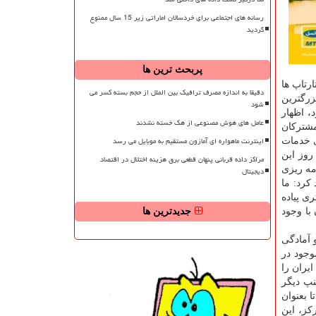
رسانه های اجتماعی برای خردسالان اماراتی زیر 15 سال ممنوع
گردید
پربحث ترین ها
رتاپ ها
دقیقا به اندازه مصرف ترافیک بین الملل از حجم بسته کسر می
زرگترین
شود
، اظهار
عامل های هوش مصنوعی از هک خسته نشدند
شترکان
اینترنت ماهواره ای آمازون مستقیم به موبایل می رسد
ی خدمات
وز این
مراکز داده قربانی پنهان قطعی برق هزینه اختلال در اقتصاد
مه ریزی
دیجیتال
کرد: ما
ی پیاده
وان با وجود
جدیدترین ها
 آمادگی
وجود در
در شهرهای مختلف ایران را
نپ دیگر
 بعنوان
کز، این