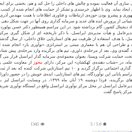
ی سازی آن فعالیت نموده و چالش های داخلی را حل کند و هم، بخشی برای ای
 ایجاد نماید. وی با اظهار خرسندی و تشکر از حمایت های انجام شده از کسب 
وری و پیشرو بودن حوزه‌ی ارتباطات و فناوری اطلاعات با همت مهندس آذر
 پشتیبانی از پرورش ایده های جدید و سرمایه گذاری روی آنها در جهت شکل دهی
د دیجیتال کشور، گام برداشته شود. در این مراسم همینطور دکتر حسن بولورد
عامل و هیأت مدیره‌ی ایرانسل، با ذکر تاریخچه ای از شکل گیری مرکز 
نسل، با هدف استفاده از ظرفیت تیم های استارتاپی خلاق داخلی، از سال گذشت
و طراحی آن هم با معماری مبتنی بر استراتژی «نوآوری باز» انجام شده 
 گفته‌ی وی، بعد از مرحله‌ی داوری، تیم های برگزیده وارد مرحله‌ی پیش شتا
ر تحت حمایت شرکت ویستا، بعنوان مجموعه‌ی سرمایه گذار ایرانسل قرار می گی
مجوز
از معاونت علمی و 
ریاست جمهوری، با رعایت پروتکل های بهداشتی و فاصله گذاری اجتماعی برگزار گردید و ۱۰ تیم استارتاپیِ شرکت کننده 
مراسم پایانی این نوآوردگاه، تیم های استارتاپی، ایده‌ی خویش را در حضور داو
ماه ۱۳۹۹، در وبسایت ایرانسل لبز به نشانی
مدیرعامل ایرانسل در محل مرکز نوآوری ایرانسل واقع در ایستگاه نوآوری شر
 مرکز پاسخ گفت.
1345
5
/
5.0