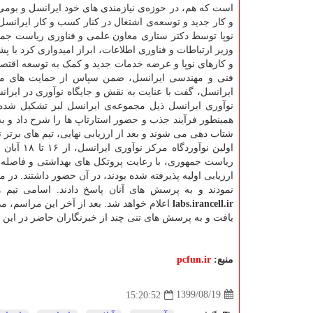
است که هم، در حوزه‌ی نیازمندی های خود ایرانسل و بوم
و کار جدید و توسعه‌ی اشتغال در کنار کسب و کار ایرانسل
نوپا توسط دکتر ستاری معاون علمی و فناوری ریاست جمه
وزیر ارتباطات و فناوری اطلاعات، ابراز امیدواری کرد با
و کارهای نوپا و عرضه خدمات جدید و کمک به توسعه اقتصا
فنی و مهندسی ایرانسل، ضمن سپاس از حمایت های مدیر
ایرانسل، گفت با عنایت به نقش و جایگاه نوآوری در ایرا
نوآوری ایرانسل ذیل مجموعه‌ی ایرانسل لبز تشکیل شده 
همینطور فرآیند جذب و حضور استارتاپ ها را شرح داد و به
شتاب دهی می شوند و بعد از ارزیابی نهایی، تیم های برت
اولین نوآوردگاه مرکز نوآوری ایرانسل، از ۱۶ تا ۱۸ آبان ماه، در «شتاب دهنده‌ی کهکشان» این مرکز، دارای
ارزیابی اولیه پذیرفته شده بودند، در آن حضور داشتند. در 
نمودند و به پرسش های آنان پاسخ دادند. اسامی تیم های برگزیده، فردا دوشنبه ۱۹ آبان 
labs.irancell.ir
اعلام خواهد شد. بعد از آخر این مراسم، 
یافت و به پرسش های تنی چند از خبرنگاران حاضر در این
منبع:
pcfun.ir
1399/08/19
15:20:52