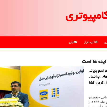
امپیوتری
ری
نرم افزار
بازی
 ایده ها است
اسم پایانی
های ایرانسل
از كردن فضا
انی «نخستین
نوآوردگاه مرکز نوآوری ایرانسل» بعدازظهر یکشنبه ۱۸ آبان ماه ۱۳۹۹، با
ی هیأت مدیره