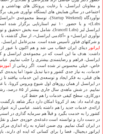
و معاونان ایرانسل، با رعایت پروتکل های بهداشتی و 
اجتماعی در سالن همایش های ایستگاه نوآوری شریف برگزا
Labs)» و با حضور ۱۰ تیم استارتاپی برگزار 
ایرانسل لبز (Irancell Labs)، شامل سه بخش «تح
نوآوری ایرانسل» و «آکادمی ایرانسل»، از سال گذشته، با 
و شرکتهای فناور تأسیس شده است. مدیرعامل ایرانسل، در
اپراتور
دیتای ایران خطاب می شد و هم اکنون با عبور از آ
داشت: هدف ما این است که در مجموعه‌ی ایرانسل و ک
ایرانسل، فراهم و رضایتمندی بیشتری را جلب نماییم. عباس
خاص، خیلی محسوس تر شده است. اگر زمانی از
آموزش
خدمات، به نیاز جدی کشور و دنیا تبدیل شود؛ اما پدیده‌ی ک
های قبلی، به فکر ایجاد و توسعه‌ی این خدمات بیافتند تا 
در ایرانسل از همان روزهای اول شیوع ویروس کرونا، با عن
نماییم. در شش م
دورکاری، سطح کیفی خدمات را هم حفظ کرد.
وی ادامه داد: بعد از کرونا امکان دارد دیگر شاهد بازگش
ارائه‌ی خدمات جدید را هم داشته باشند. عباسی آرند عنوا
در دست دارد و توانسته است دغدغه‌ی حوزه‌ی حمل و نقل
در ایران کمک نماییم. وی ضمن اشاره به راه اندازی مرکز
اپراتور دیجیتال، فضا را برای کسانی که ایده ای دارند، 