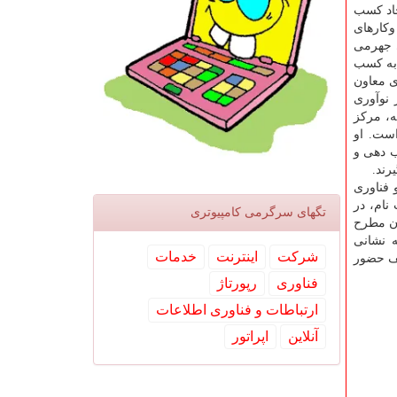
جاد کسب
وکارهای
ی جهرمی
 به کسب
ی معاون
نوآوری
ه، مرکز
است. او
ب دهی و
رند.
فناوری
که بعد از ثبت نام، در
تگهای سرگرمی كامپیوتری
ران مطرح
شركت
اینترنت
خدمات
یف حضور
فناوری
رپورتاژ
ارتباطات و فناوری اطلاعات
آنلاین
اپراتور