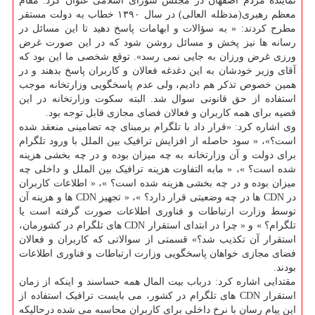
نماینده مردم اصفهان در مجلس شورای اسلامی عنوان کرد: مقام
معظم رهبری(مدظله العالی) در سال ۱۳۹۰ خطاب به دولت مستقر
مطرح کردند: « به سؤالات و ابهامات پاسخ دهید تا این مسائل در
رسانه ها نیز پخش و مسائل روشن شود که در این صورت غرض
ورزی غرض ورزان به جایی نمی رسد». توقع شخصی ما این بود که
آقای وزیر خودشان به این دغدغه فعالان و کاربران پاسخ بدهند و در
همین خصوص تذکر هم دادیم، ولی عدم پاسخگویی وزارتخانه موجب
استفاده از حق قانونی سوال شد. البته سکوت وزارتخانه در این
قضیه برای همه کاربران و فعالان فضای مجازی قابل توجه بود.
وی اشاره کرد: «قرار داد با تلگرام برمبنای چه تضامینی منعقد شده
است؟»، « سود حاصله از افزایش ترافیک بین الملل با ورود تلگرام
برای دولت و آن وزارتخانه به چه میزان بوده و در چه بخشی هزینه
شده است؟ »، « مابه التفاوت هزینه ترافیک بین الملل و داخلی چه
میزان بوده و در چه بخشی هزینه شده است؟ »، « اطلاعات کاربران
در CDN ها در چه وضعیتی قرار دارد؟ »، « تجهیز CDN ها و هزینه آن
توسط وزارت ارتباطات و فناوری اطلاعات صورت گرفته است یا
تلگرام؟ » و « چرا در ابتدای استقرار CDN های تلگرام در کشورمان،
استقرار آن تکذیب شد؟» قسمتی از سوالاتی که کاربران و فعالان
فضای مجازی خواهان پاسخگویی وزارت ارتباطات و فناوری اطلاعات
بودند.
مقتدایی اشاره کرد: درباب بیت المال همه حساسند و اینکه از زمان
استقرار CDN های تلگرام در کشور، می بایست ترافیک استفاده از
این پیام رسان با نرخ داخلی برای کاربران محاسبه می شده درحالیکه