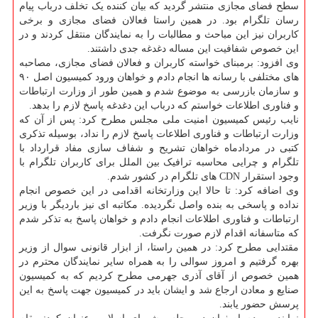
سطح فضای مجازی منتشر گردید که بیان کننده یک تخلف درباب پیام
رسان تلگرام بود. در همین راستا فعالان فضای مجازی و برخی
کاربران نیز این مباحث و مطالبات را به نمایندگان منتقل کردند و در
این خصوص شفافیت این مساله دغدغه جدی داشتند.
وی افزود: برمبنای خواسته کاربران و فعالان فضای مجازی، مصاحبه
های مختلفی با رسانه ها انجام دادم و خواهان ورود کمیسیون اصل ۹۰
و سازمان بازرسی به موضوع شدم و همین طور از وزارت ارتباطات
و فناوری اطلاعات خواستم که درباب این دغدغه پاسخ لازم را بدهد.
نایب رئیس کمیسیون امنیت ملی مجلس مطرح کرد: پس از آن که
وزارت ارتباطات و فناوری اطلاعات پاسخ لازم را نداد، بوسیله تذکری
کتبی در مردادماه خواهان تشریح و شفاف سازی مفاد قرارداد با
تلگرام و چرایی محاسبه ترافیک بین الملل برای کاربران تلگرام با
وجود استقرار CDN های تلگرام در کشور شدم.
وی اضافه کرد: تا حالا این وزارتخانه اقدامی در این خصوص انجام
نداده و پاسخی به بنده واصل نگردیده. مکاتبه ای نیز باردیگر با وزیر
ارتباطات و فناوری اطلاعات انجام دادم و خواهان پاسخ به تذکر شدم
که متاسفانه اقدام لازم صورت نگرفت.
مقتدایی مطرح کرد: در همین راستا، از ابزار قانونی سوال از وزیر
بهره گرفتیم و امروز سوالی را به همراه سایر نمایندگان محترم در
همین خصوص از آقای آذری جهرمی مطرح کردیم که به کمیسیون
صنایع و معادن ارجاع شد و ایشان باید در کمیسیون جهت پاسخ به این
پرسش حضور یابند.