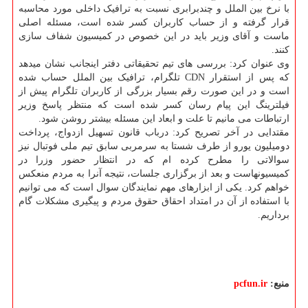
با نرخ بین الملل و چندبرابری نسبت به ترافیک داخلی مورد محاسبه
قرار گرفته و از حساب کاربران کسر شده است، مسئله اصلی
ماست و آقای وزیر باید در این خصوص در کمیسیون شفاف سازی
کنند.
وی عنوان کرد: بررسی های تیم تحقیقاتی دفتر اینجانب نشان میدهد
که پس از استقرار CDN تلگرام، ترافیک بین الملل حساب شده
است و در این صورت رقم بسیار بزرگی از کاربران تلگرام پیش از
فیلترینگ این پیام رسان کسر شده است که منتظر پاسخ وزیر
ارتباطات می مانیم تا علت و ابعاد این مسئله بیشتر روشن شود.
مقتدایی در آخر تصریح کرد: درباب قانون تسهیل ازدواج، پرداخت
دومیلیون یورو از طرف شستا به سرمربی سابق تیم ملی فوتبال نیز
سوالاتی را مطرح کرده ام که در انتظار حضور وزرا در
کمیسیونهاست و بعد از برگزاری جلسات، نتیجه آنرا به مردم منعکس
خواهم کرد. یکی از ابزارهای مهم نمایندگان سوال است که می توانیم
با استفاده از آن در امتداد احقاق حقوق مردم و پیگیری مشکلات گام
برداریم.
منبع:
pcfun.ir