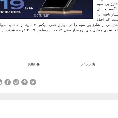
شارژ بی سیم
وبایل «می ۱۰ اولترا» در آگوست سال
ار یافته این
ری شارژ سریع ۱۰۰ واتی است که احیانا
سال آینده میلادی رونمایی می شود. شیائومی اولین بار پشتیبانی از شارژ بی سیم را در موبایل «می
میکس ۳» نیز با پشتیبانی از شارژ بی سیم ۱۰ وات ارائه شد. سری موبایل های پرچمدار «می ۹»
1689
5
/
5.0