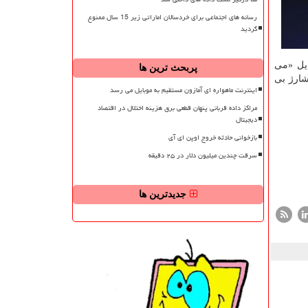
رسانه های اجتماعی برای خردسالان اماراتی زیر 15 سال ممنوع
گردید
 میکس ۲ اس» ارائه نمود. موبایل «می
پربحث ترین ها
 که در دسامبر ۲۰۱۹ عرضه شدند، از شارژ بی
اینترنت ماهواره ای آمازون مستقیم به موبایل می رسد
مراکز داده قربانی پنهان قطعی برق هزینه اختلال در اقتصاد
دیجیتال
بازخوانی حادثه خروج اوپن ای آی
سرقت چندین میلیون دلار در ۲۵ دقیقه
جدیدترین ها