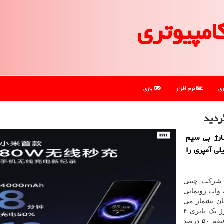
امپیوتری
ری
نرم افزار
بازی
ردید
ارژ بی سیم
مایی نمود كه باتری 4 هزار میلی آمپری را
، شرکت چینی
شیائومی از تازه ترین فناوری شارژ بی سیم با سرعت ۸۰ وات رونمایی
ان بشمار می
رود. این شرکت ادعا می کند فناوری مذکور قادر به شارژ یک باتری ۴
هزار میلی آمپری در ۱۹ دقیقه است. همین طور در ۸ دقیقه ۵۰ درصد