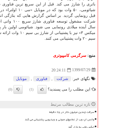
باتری را شارژ می کند. قبل از این سریع ترین فناوری 
شیائومی، ۵۰ وات بود که در م
قبل رونمایی گردید. بر اساس گزارش هایی که بتازگی انتش
شرکت مشغول توسعه فناو
سیم ۲۰ وات پشتیبانی می کنند.
منبع:
سرگرمی كامپیوتری
1399/07/29
20:24:11
تگهای خبر:
شركت
,
فناوری
,
موبایل
این مطلب را می پسندید؟
(0)
(1)
تازه ترین مطالب مرتبط
سرقت چندین میلیون دلار در ۲۵ دقیقه
واتس اپ وب از تماسهای صوتی و ویدیویی پشتیبانی می کند
ایکس مانی به بازار آمد