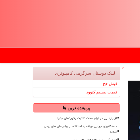
لینک دوستان سرگرمی كامپیوتری
فیش حج
قیمت بیسیم کنوود
پربیننده ترین ها
از پایداری در ایام سخت تا ثبت رکوردهای جدید
دستگاههای اجرایی موظف به استفاده از پیامرسان های بومی
شدند
متا درگیر نشت داده های داخلی شد