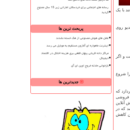
رسانه های اجتماعی برای خردسالان اماراتی زیر 15 سال ممنوع
د با یک
گردید
دیو روی
پربحث ترین ها
عامل های هوش مصنوعی از هک خسته نشدند
اینترنت ماهواره ای آمازون مستقیم به موبایل می رسد
مراکز داده قربانی پنهان قطعی برق هزینه اختلال در اقتصاد
ت و اگر
دیجیتال
بازخوانی حادثه خروج اوپن ای آی
را شروع
جدیدترین ها
دازد که
شهای سفر و خرده فروشی
 آنلاین
د که در
ین کاهش