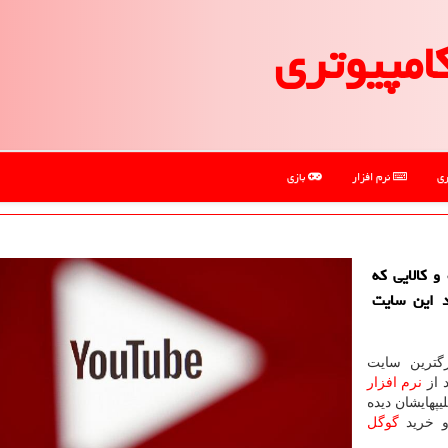
امپیوتری
ری
نرم افزار
بازی
 كالایی كه
د این سایت
گترین سایت
 از
نرم افزار
پهایشان دیده
 و خرید
گوگل