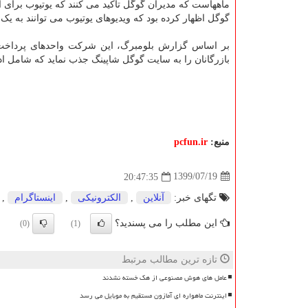
ماههاست که مدیران گوگل تاکید می کنند که یوتیوب برای 
گوگل اظهار کرده بود که ویدیوهای یوتیوب می توانند به ی
بر اساس گزارش بلومبرگ، این شرکت واحدهای پرداخت و
بازرگانان را به سایت گوگل شاپینگ جذب نماید که شامل ا
منبع:
pcfun.ir
1399/07/19
20:47:35
تگهای خبر:
آنلاین
,
الكترونیكی
,
اینستاگرام
,
این مطلب را می پسندید؟
(0)
(1)
تازه ترین مطالب مرتبط
عامل های هوش مصنوعی از هک خسته نشدند
اینترنت ماهواره ای آمازون مستقیم به موبایل می رسد