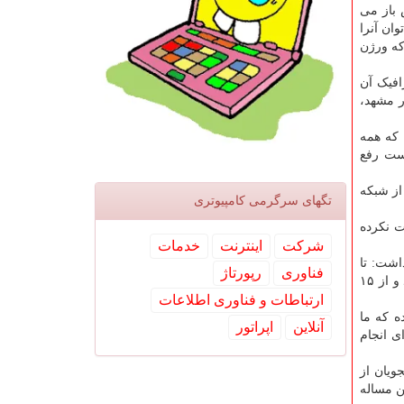
باز می
ان آنرا
که ورژن
افیک آن
ر مشهد،
 که همه
مست رفع
از شبکه
تگهای سرگرمی كامپیوتری
ت نکرده
شركت
اینترنت
خدمات
ر داشت: تا
فناوری
رپورتاژ
امروز بامداد حدود ۴۶ هزار نفر از آنان به ما درخواست داده اند که از بسته های اینترنت رایگان استفاده کنند که به آنان تقدیم می شود و از ۱۵
ارتباطات و فناوری اطلاعات
ه که ما
آنلاین
اپراتور
ای انجام
ویان از
ن مساله