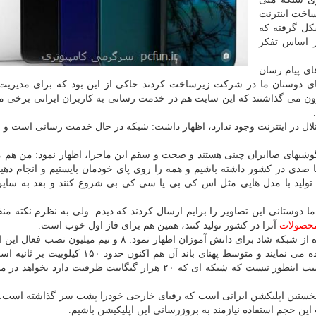
ساخت اینترنت
شکل گرفته که
ز اساس تفکر
ای پیام رسان
 های دوستان ما در شرکت زیرساخت کردند حاکی از این بود که برای مدیریت
ون می گذاشتند که این سایت هم در خدمت رسانی به کاربران ایرانی برخی 
تلال در اینترنت وجود ندارد، اظهار داشت: شبکه در حال خدمت رسانی است و اخ
وشیهای صاایران چینی هستند و صحت و سقم این ماجرا، اظهار نمود: من هم 
تا صدی در کشور داشته باشیم و همه را روی پای خودمان بایستیم و انجام دهی
 تولید با مدل هایی مثل اس کی بی یا سی کی بی شروع کنند و بعد به سای
ا دوستانی این تصاویر را برایم ارسال کردند که دیدم. ولی به نظرم نکته من
حصولات
آنرا در کشور تولید کنند، همین هم برای فاز اول خوب است.
وزیر ارتباطات در پاسخ به پرسشی درباره مشکلات استفاده از شبکه شاد برای دانش آموزان اظهار نمود: ۸ و نیم 
تابحال ثبت شده است که ۱ و نیم میلیون نفر از آن استفاده می نمایند و متوسط پهنای باند آن هم اکن
چیزی نیست که پهنای باند ما را گرفتار چالش کند. بدین سبب اینطور نیست که شبکه ای که ۲۰ هزار گیگابیت ظرفیت دا
 نخستین اپلیکشن ایرانی است که رقبای خارجی خودرا پشت سر گذاشته است. 
ین حجم استفاده نیازمند به بروزرسانی این اپلیکیشن باشیم.