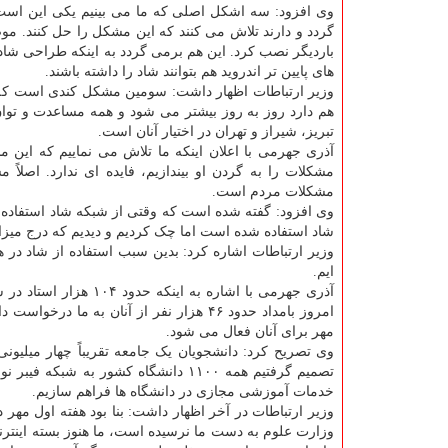
وی افزود: سه اشکل اصلی که ما می بینیم یکی این اس
گردد و دارند تلاش می کنند که این مشکل را حل کنند. مو
باردیگر نصب کرد. این هم برمی گردد به اینکه طراحی شاد 
های پایین تر اندروید هم بتوانند شاد را داشته باشند.
وزیر ارتباطات اظهار داشت: سومین مشکل کندی است که ب
هم دارد روز به روز بیشتر می شود و همه مساعدت و توان 
تبریز، شیراز و تهران در اختیار آنان است.
آذری جهرمی با اعلان اینکه ما تلاش می نماییم که این 
مشکلات را به گردن او بیندازیم، فایده ای ندارد. اصلا
مشکلات مردم است.
وی افزود: گفته شده است که وقتی از شبکه شاد استفاده می
شاد استفاده شده است اما چک کردیم و دیدیم که درج میزان
وزیر ارتباطات اشاره کرد: بدین سبب استفاده از شاد در 
ایم.
آذری جهرمی با اشاره ب
مهر برای آنان فعال می شود.
وی تصریح کرد: دانشجویان یک جامعه تقریباً چهار میلیونی
تصمیم گرفتیم همه ۱۱۰۰ دانشگاه کشور 
خدمات آموزشی مجازی در دانشگاه ها فراهم سازیم.
وزیر ارتباطات در آخر اظهار داشت: بنا بود هفته اول مهر 
وزارت علوم به دست ما نرسیده است، ما هنوز بسته اینترنت