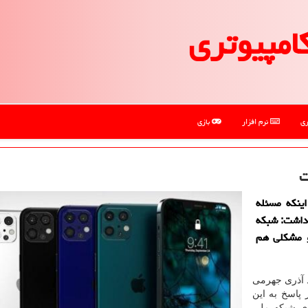
امپیوتری
ری
نرم افزار
بازی
ت
اینكه مسئله
 داشت: شبكه
و مشكلی هم
د آذری جهرمی
پاسخ به این
زی شبکه ملی