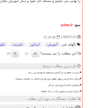
را نهایی می نماییم و مسئله حل شود و دیگر آموزش مجازی 
منبع:
pcfun.ir
1399/07/10
13:26:49
تگهای خبر:
آموزش
,
اپراتور
,
اینترنت
,
تكنو
این مطلب را می پسندید؟
(0)
(1)
تازه ترین مطالب مرتبط
اینترنت ماهواره ای آمازون مستقیم به موبایل می رسد
مراکز داده قربانی پنهان قطعی برق هزینه اختلال در اقتصاد دیجیتال
بازخوانی حادثه خروج اوپن ای آی
سرقت چندین میلیون دلار در ۲۵ دقیقه
نظرات بینندگان در مورد این مطلب