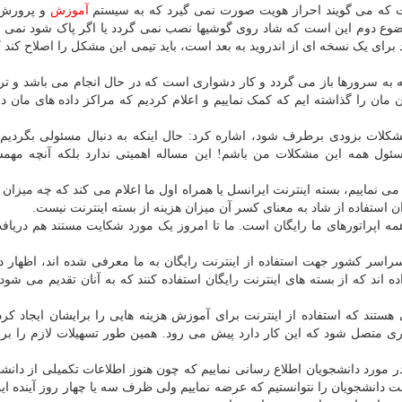
ت که می گویند احراز هویت صورت نمی گیرد که به سیستم
آموزش
و پرورش 
ضوع دوم این است که شاد روی گوشیها نصب نمی گردد یا اگر پاک شود نمی تو
برای یک نسخه ای از اندروید به بعد است، باید تیمی این مشکل را اصلاح کند 
ه سرورها باز می گردد و کار دشواری است که در حال انجام می باشد و تر
مان را گذاشته ایم که کمک نماییم و اعلام کردیم که مراکز داده های مان د
مشکلات بزودی برطرف شود، اشاره کرد: حال اینکه به دنبال مسئولی بگردیم
ً مسئول همه این مشکلات من باشم! این مساله اهمیتی ندارد بلکه آنچه مه
 نماییم، بسته اینترنت ایرانسل یا همراه اول ما اعلام می کند که چه میزان 
 استفاده از شاد به معنای کسر آن میزان هزینه از بسته اینترنت نیست.
همه اپراتورهای ما رایگان است. ما تا امروز یک مورد شکایت مستند هم دریاف
ه اینکه حدود ۱۰۴ هزار استاد در سراسر کشور جهت استفاده از اینترنت رایگان به ما معرفی شده اند، اظها
 هستند که استفاده از اینترنت برای آموزش هزینه هایی را برایشان ایجاد کرد
به شبکه فیبر نوری متصل شود که این کار دارد پیش می رود. همین طور تسهیلات لازم را بر
در مورد دانشجویان اطلاع رسانی نماییم که چون هنوز اطلاعات تکمیلی از دانشج
 دانشجویان را نتوانستیم که عرضه نماییم ولی ظرف سه یا چهار روز آینده ای