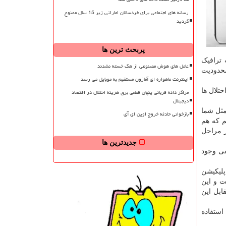
رسانه های اجتماعی برای خردسالان اماراتی زیر 15 سال ممنوع
گردید
پربحث ترین ها
 ترافیک
عامل های هوش مصنوعی از هک خسته نشدند
محدودیت
اینترنت ماهواره ای آمازون مستقیم به موبایل می رسد
تلال ها
مراکز داده قربانی پنهان قطعی برق هزینه اختلال در اقتصاد
دیجیتال
مثل شما
بازخوانی حادثه خروج اوپن ای آی
م که هم
ر مراحل
جدیدترین ها
فی وجود
میلیون نصب فعال این اپلیکیشن
ون حدود ۱۵۰ کیلوبیت بر ثانیه است و این
رد بخواهد در مقابل این
استفاده