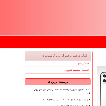
لینک دوستان سرگرمی كامپیوتری
فیش حج
قیمت بیسیم کنوود
پربیننده ترین ها
دستگاههای اجرایی موظف به استفاده از پیامرسان های بومی
شدند
از پایداری در ایام سخت تا ثبت رکوردهای جدید
متا درگیر نشت داده های داخلی شد