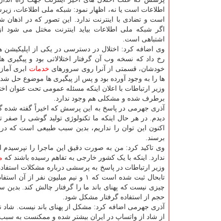
اطلاعات است یا نه، اظهار نمود: شبکه ملی اطلاعات، زیر
است و تضادی با اینترنت ندارد. این تصور که در اذهان 
اگر شبکه ملی اطلاعات بیاید اینترنت مختل می شود ا
اشتباهی است.
وی اضافه کرد: اختلال در دسترسی در یکی از اپلیکیشن ه
رخ داد که نسخه وب آن گرفتار اختلالاتی بود و پیگیری
خودشان، قسمتی از آنرا روی سرورهای
خدمات
ابری آماز
ها را به وجود آورده بود و پس از پیگیری ها موضوع حل شد.
وزیر ارتباطات با اعلان اینکه مسئله عمومی تحت عنوان اخ
برطرف شده و مشکلی هم وجود ندارد.
آذری جهرمی در پاسخ به این پرسش که اخیراً گفته شده گ
دیدم. در هر حال اینکه ما تکنولوژی تولید گوشی را صفر 
اکنون این توان را نداریم، بدین سبب طبیعی است که در
برسند.
وی تاکید کرد: من به صورت دقیق این ماجرا را نپرسیدم ام
ندارد. اینکه با یک کشور خارجی به تفاهم رسیده باشند که
م
حجم از استفاده گرفتار مشکل شود.
آذری جهرمی اضافه کرد: مشکل از پهنای باند نیست. شاد
از شاد از واتساپ در ایران بیشتر شده و ممکنست به سبب ا