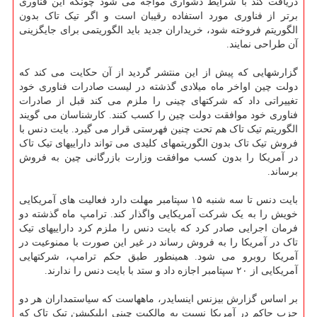
دریافت کند با شرایط دشواری مواجه می شود چونکه این فناوری
برتر از فناوری مورد استفاده رقیبان است و اگر تیک تاک بدون
الگوریتم فروخته شود، خریداران جدید باید الگوریتمی برای جایگزینی
آن طراحی نمایند.
گزارشهایی که پیش از این منتشر گردید از آن حکایت می کند که
دولت چین اواخر ماه میلادی گذشته در لیست صادرات فناوری خود
تغییراتی داد که شرکتهای چینی را ملزم می کند قبل از صادرات
فناوری خود موافقت دولت چین را کسب کنند. کارشناسان می گویند
الگوریتم تیک تاک هم تحت چنین فهرستی قرار می گیرد. بایت دنس با
فروش تیک تاک بدون الگوریتمهای کلیدی می تواند داراییهای تیک تاک
در آمریکا را بدون کسب موافقت وزارت بازرگانی چین به فروش
برساند.
بایت دنس تا سه شنبه ۱۵ سپتامبر مهلت دارد فعالیت های آمریکایی
خویش را به یک شرکت آمریکایی واگذار کند. ترامپ ماه گذشته دو
فرمان اجرایی صادر کرد که بایت دنس را ملزم کرد داراییهای تیک
تاک در آمریکا را به فروش رساند در غیر این صورت با ممنوعیت در
آمریکا روبرو می شود. همینطور طبق حکم ترامپ، شرکتهایی
آمریکایی از ۲۰ سپتامبر اجازه داد و ستد با بایت دنس را ندارند.
بر اساس گزارش بیزنس اینسایدر، ماههاست که سیاستمداران هر دو
حزب حاکم در آمریکا نسبت به مالکیت چینی اپلیکیشن تیک تاک که