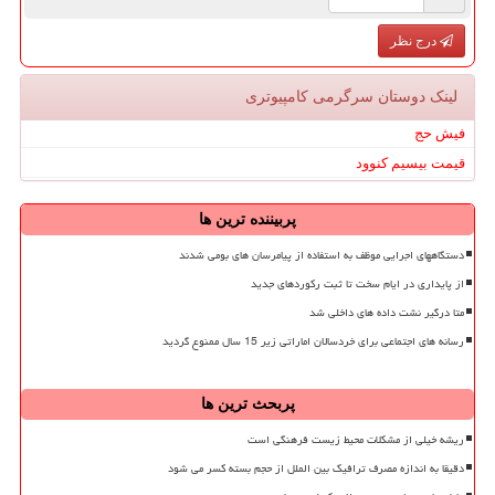
درج نظر
لینک دوستان سرگرمی كامپیوتری
فیش حج
قیمت بیسیم کنوود
پربیننده ترین ها
دستگاههای اجرایی موظف به استفاده از پیامرسان های بومی شدند
از پایداری در ایام سخت تا ثبت رکوردهای جدید
متا درگیر نشت داده های داخلی شد
رسانه های اجتماعی برای خردسالان اماراتی زیر 15 سال ممنوع گردید
پربحث ترین ها
ریشه خیلی از مشکلات محیط زیست فرهنگی است
دقیقا به اندازه مصرف ترافیک بین الملل از حجم بسته کسر می شود