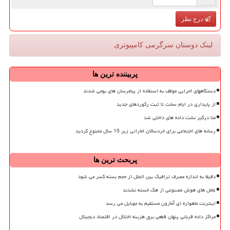
درج نظر
لینک دوستان سرگرمی كامپیوتری
پربیننده ترین ها
دستگاههای اجرایی موظف به استفاده از پیامرسان های بومی شدند
از پایداری در ایام سخت تا ثبت رکوردهای جدید
متا درگیر نشت داده های داخلی شد
رسانه های اجتماعی برای خردسالان اماراتی زیر 15 سال ممنوع گردید
پربحث ترین ها
دقیقا به اندازه مصرف ترافیک بین الملل از حجم بسته کسر می شود
عامل های هوش مصنوعی از هک خسته نشدند
اینترنت ماهواره ای آمازون مستقیم به موبایل می رسد
مراکز داده قربانی پنهان قطعی برق هزینه اختلال در اقتصاد دیجیتال