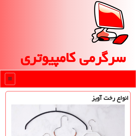
سرگرمی كامپیوتری
منو
انواع رخت آویز