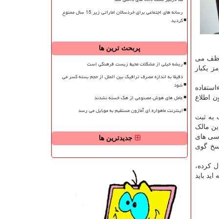
رسانه های اجتماعی برای خردسالان اماراتی زیر 15 سال ممنوع
گردید
پربحث ترین ها
موظف می
ریشه خیلی از مشکلات محیط زیست فرهنگی است
ز یکبار
دقیقا به اندازه مصرف ترافیک بین الملل از حجم بسته کسر می
شود
استفاده
عامل های هوش مصنوعی از هک خسته نشدند
ن اطلاع
اینترنت ماهواره ای آمازون مستقیم به موبایل می رسد
 به ثبت
ین مالک
رسی های
جدیدترین ها
سخ گوی
ل کرده،
ید باید