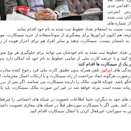
ه اقدامی جدی
س اینترنتی
 ملی آنان ثبت شده
از شماره های
ارت
، هم اکنون اپراتورها برای پیشگیری از سوءاستفاده از خرید سیمکارت، 
 به نامشان نیست، سیمکارت بدهند و سایر افراد هم برای احراز هویت از رم
تعداد خطوط ثبت شده به نام خودشان می توانند برای جلوگیری هر نوع سوء
 کنند و با عرضه کارت ملی از تمامی خطوط به نام خود که امکان دارد بدو
 یک از سیمکارت ها اقدام کنند
.
ایندگی های
اپراتور
تلفن همراه بدون تطبیق کارت ملی فرد رجوع کننده مبادرت
رصورت هرگونه ایجاد مزاحمت از راه سیمکارت و یا ارتکاب اعمال مجرمانه، ا
گو باشد. چونکه قانون، مالک را دارنده سیمکارت می شناسد. اگر پس از بر
نشده است تبرئه خواهد شد در غیر این صورت مالک سیمکارت باید پا
ی خود به دیگران، حتما اطلاعات عضویت در شبکه های اجتماعی را غیرفعا
ف کنید. یعنی اگر با سیمکارت موردنظر قبلاً در شبکه های مجازی عضویت داشته ا