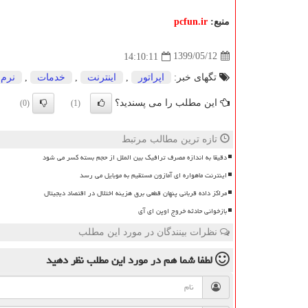
منبع:
pcfun.ir
1399/05/12
14:10:11
تگهای خبر:
اپراتور
,
اینترنت
,
خدمات
,
نرم 
این مطلب را می پسندید؟
(0)
(1)
تازه ترین مطالب مرتبط
دقیقا به اندازه مصرف ترافیک بین الملل از حجم بسته کسر می شود
اینترنت ماهواره ای آمازون مستقیم به موبایل می رسد
مراکز داده قربانی پنهان قطعی برق هزینه اختلال در اقتصاد دیجیتال
بازخوانی حادثه خروج اوپن ای آی
نظرات بینندگان در مورد این مطلب
لطفا شما هم
در مورد این مطلب
نظر دهید