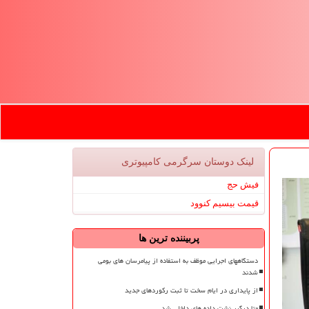
لینک دوستان سرگرمی كامپیوتری
فیش حج
قیمت بیسیم کنوود
پربیننده ترین ها
دستگاههای اجرایی موظف به استفاده از پیامرسان های بومی
شدند
از پایداری در ایام سخت تا ثبت رکوردهای جدید
متا درگیر نشت داده های داخلی شد