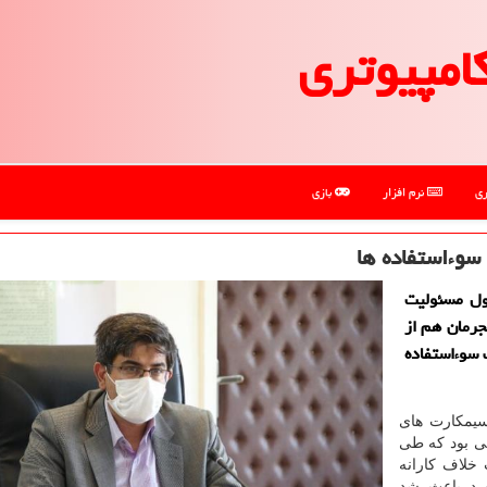
امپیوتری
ری
نرم افزار
بازی
وءاستفاده ها
ول مسئولیت
رمان هم از
 سوءاستفاده
سیمکارت های
ی بود که طی
 خلاف کارانه
رد باعث شد