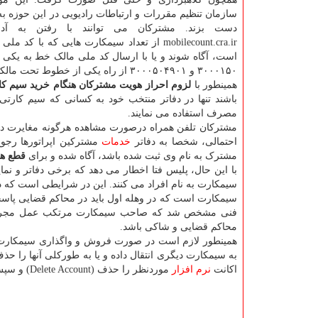
سازمان تنظیم مقررات و ارتباطات رادیویی در این حوزه ب
دست بزند. مشترکان می توانند با رفتن به آدر
mobilecount.cra.ir از تعداد سیمکارت هایی که با کد
است، آگاه شوند و یا با ارسال کد ملی مالک خط به یکی 
۳۰۰۰۱۵۰ و ۳۰۰۰۵۰۴۹۰۱ از راه یکی از خطوط تحت مالکیت، نسبت به استعلام تعداد خطوط ثبت شده به نام خود اقدام نمایند.
همینطور با
لزوم احراز هویت مشترکان هنگام خرید سیم ک
باشند تنها در دفاتر منتخب خود به کسانی که سیم کارتی
مصرف استفاده می نمایند.
مشترکان تلفن همراه درصورت مشاهده هرگونه مغایرت در 
احتمالی، شخصا به دفاتر
خدمات
مشترکین اپراتورها رجوع
مشترک به نام وی ثبت شده باشد، آگاه شده و برای
قطع هر
با این حال، پلیس فتا اخطار می دهد که برخی دفاتر و نم
سیمکارت به نام افراد می کنند. این در شرایطی است که د
سیمکارت است که در وهله اول باید در محاکم قضایی پاسخ
فنی مشخص شد که صاحب سیمکارت مرتکب عمل مجرمانه 
محاکم قضایی و شاکی باشد.
همینطور لازم است در صورت فروش و واگذاری سیمکارت ها
به سیمکارت دیگری انتقال داده و یا به طورکلی آنها را حذ
اکانت
نرم افزار
موردنظر را حذف (Delete Account) و سپس به سوزاندن، غیرفعال کردن یا انتقال سیمکارت اقدام کنید.