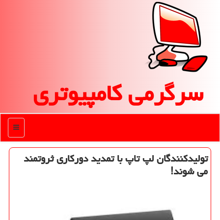
سرگرمی كامپیوتری
منو
تولیدكنندگان لپ تاپ با تمدید دوركاری ثروتمند
می شوند!