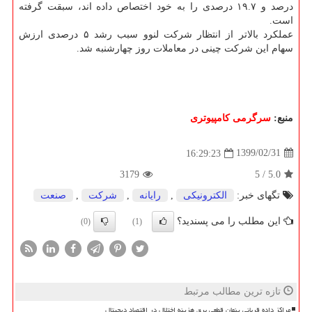
درصد و ۱۹.۷ درصدی را به خود اختصاص داده اند، سبقت گرفته
است.
عملکرد بالاتر از انتظار شرکت لنوو سبب رشد ۵ درصدی ارزش
سهام این شرکت چینی در معاملات روز چهارشنبه شد.
منبع:
سرگرمی كامپیوتری
1399/02/31
16:29:23
3179
5
/
5.0
تگهای خبر:
الكترونیكی
,
رایانه
,
شركت
,
صنعت
این مطلب را می پسندید؟
(0)
(1)
تازه ترین مطالب مرتبط
مراکز داده قربانی پنهان قطعی برق هزینه اختلال در اقتصاد دیجیتال