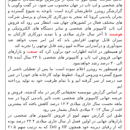
های شخصی و لپ تاپ در جهان محسوب می شود، در گفت وگویی با
گزارشگر رویترز خاطرنشان کرده است: باتوجه به شیوع گسترده و
بحران پاندمی کرونا که منجر به دورکاری کارمندان و پرسنل شرکت
های مختلف فعال در کشورهای جهان شد، انتظار می رود که فروش
لپ تاپ کامپیوتر های شخصی و سایر دستگاه های الکترونیکی و
هوشمند
تا آخر سال جاری میلادی و با تمدید دورکاری کارکنان به
میزان قابل توجهی افزایش یابد که این امر سبب خواهد شد
سودآوری و درآمدزایی سالانه لنوو رشد قابل توجهی را تجربه کند.
او همینطور در ادامه اظهارات خود برآورد کرد که
صنعت
و بازارهای
جهانی فروش لپ تاپ و کامپیوتر های شخصی تا ۲۳ سال آینده ۲۵
الی ۳۰ درصد رشد خواهدنمود.
او همینطور به رویترز اعلام نموده است: ما پس از تعطیلی ناشی از
شیوع گسترده ویروس کرونا، خطوط تولید کارخانه های خودرا در چین
صد درصد از سر گرفته ایم و با تمام ظرفیت خود به تولید پرداخته
ایم.
بر اساس گزارش موسسه تحقیقاتی گارتنر در ماه گذشته، فروش و
عرضه جهانی کامپیوتر های شخصی تحت تاثیر پاندمی کرونا در سه
ماهه نخست سال جاری میلادی ۱۲.۳ درصد کاهش یافته که بیشترین
افت از سال ۲۰۱۳ میلادی تابحال بشمار می رود.
طبق این گزارش سهم لنوو از فروش کامپیوتر های شخصی در
بازارهای جهانی در اولین فصل از سال جاری میلادی ۲۴.۴ درصد بوده
که از رقبای دیرینه خود همچون HP و Dell که به ترتیب سهم ۲۱.۵