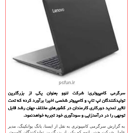
سرگرمی كامپیوتری: شركت لنوو بعنوان یكی از بزرگترین
تولیدكنندگان لپ تاپ و كامپیوتر شخصی اخیرا برآورد كرده كه تحت
تاثیر تمدید دوركاری كارمندان در كشورهای مختلف جهان رشد قابل
توجهی را در درآمدزایی و سودآوری خود تجربه خواهدنمود.
به گزارش سرگرمی کامپیوتری به نقل از ایسنا، یانگ یوانکینگ، مدیر
عامل شرکت چینی لنوو که یکی از بزرگترین تولیدکنندگان کامپیوتر