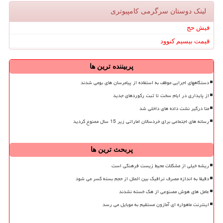
لینک دوستان سرگرمی كامپیوتری
فیش حج
قیمت بیسیم کنوود
پربیننده ترین ها
دستگاههای اجرایی موظف به استفاده از پیامرسان های بومی شدند
از پایداری در ایام سخت تا ثبت رکوردهای جدید
متا درگیر نشت داده های داخلی شد
رسانه های اجتماعی برای خردسالان اماراتی زیر 15 سال ممنوع گردید
پربحث ترین ها
ریشه خیلی از مشکلات محیط زیست فرهنگی است
دقیقا به اندازه مصرف ترافیک بین الملل از حجم بسته کسر می شود
عامل های هوش مصنوعی از هک خسته نشدند
اینترنت ماهواره ای آمازون مستقیم به موبایل می رسد