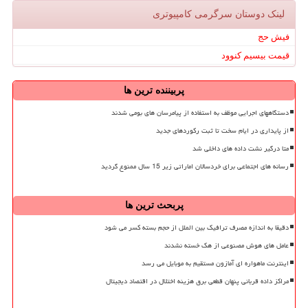
لینک دوستان سرگرمی كامپیوتری
فیش حج
قیمت بیسیم کنوود
پربیننده ترین ها
دستگاههای اجرایی موظف به استفاده از پیامرسان های بومی شدند
از پایداری در ایام سخت تا ثبت رکوردهای جدید
متا درگیر نشت داده های داخلی شد
رسانه های اجتماعی برای خردسالان اماراتی زیر 15 سال ممنوع گردید
پربحث ترین ها
دقیقا به اندازه مصرف ترافیک بین الملل از حجم بسته کسر می شود
عامل های هوش مصنوعی از هک خسته نشدند
اینترنت ماهواره ای آمازون مستقیم به موبایل می رسد
مراکز داده قربانی پنهان قطعی برق هزینه اختلال در اقتصاد دیجیتال