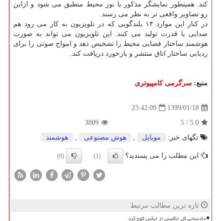
كند. همینطور نمایشگر مذكور با نور محیط منطبق می شود و ازاین
رو تصاویر واقعی تر به نظر می رسند.
در كنار این موارد ۱۴ بلندگویی كه در تلویزیون به كار می رود هم
صدایی با قدرت تولید می كنند. این تلویزیون می تواند به صورت
هوشمند ساختار فضایی محیط را تشخیص دهد و امواج صوتی را برای
ردیابی ساختار اتاق منتشر و بازخورد دریافت كند.
منبع:
سرگرمی كامپیوتری
1399/01/18
23:42:09
3809
5
/
5.0
تگهای خبر:
موبایل
,
هوش مصنوعی
,
هوشمند
این مطلب را می پسندید؟
(0)
(1)
تازه ترین مطالب مرتبط
دادستانی کل انگلیس از ایکس کوچ کرد