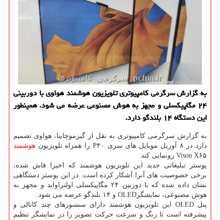
به گزارش سرگرمی كامپیوتری تلویزیون هوشمند هواوی با دوربینی
۲۴ مگاپیكسلی و مجهز به هوش مصنوعی عرضه می شود. همینطور
این دستگاه ۱۴ بلندگو دارد.
به گزارش سرگرمی كامپیوتری به نقل از گیزموچاینا، هواوی تصمیم
دارد در ۸ آوریل موبایل های سری P۴۰ را همراه تلویزیون
هوشمند
Vison X۶۵ رونمایی كند.
پوستر تبلیغاتی جدید این تلویزیون هوشمند كه اخیرا فاش شده،
برخی خصوصیت های آنرا آشكار كرده است. در این پوستر دستگاهی
نشان داده شده كه با دوربین ۲۴ مگاپیكسلی اولتراواید و مجهز به
هوش مصنوعی، نمایشگرOLED و ۱۴ بلندگو عرضه می شود.
پنل OLED این تلویزیون هوشمند دارای سنسورهای چند كانالی و
پیشرفته است تا رنگ و سرعت حركت تصویر را در نمایشگر تنظیم